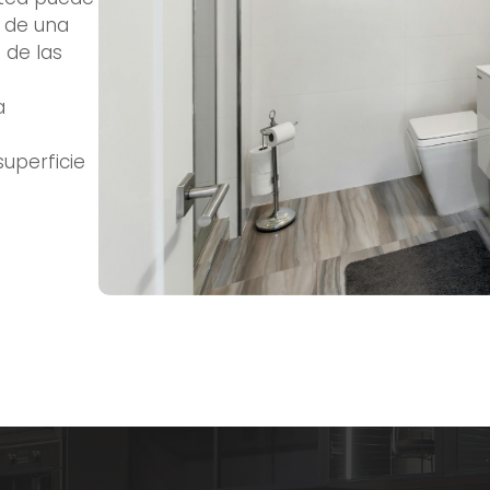
 de una
 de las
a
superficie