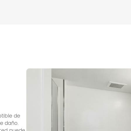
ptible de
de daño.
sted puede