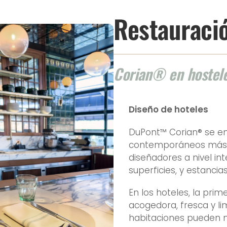
Restauraci
Corian® en hostele
Diseño de hoteles
DuPont™ Corian® se en
contemporáneos más i
diseñadores a nivel int
superficies, y estanci
En los hoteles, la pr
acogedora, fresca y li
habitaciones pueden m