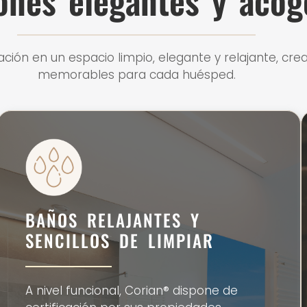
ones elegantes y acog
ión en un espacio limpio, elegante y relajante, cre
memorables para cada huésped.
BAÑOS RELAJANTES Y
SENCILLOS DE LIMPIAR
A nivel funcional, Corian® dispone de