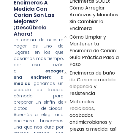
Encimeras SOLID:
Encimeras A
Cómo Arreglar
Medida Con
Corian Son Las
Arañazos y Manchas
Mejores?
Sin Cambiar la
¡Descúbrelo
Encimera
Ahora!
Cómo Limpiar y
La cocina de nuestro
Mantener tu
hogar es uno de
Encimera de Corian:
lugares en los que
Guía Práctica Paso a
pasamos más tiempo,
Paso
por esa razón
al
escoger
Encimeras de baño
una
encimera a
de Corian a medida:
medida
ganamos un
elegancia y
espacio de trabajo
resistencia
cómodo para
Materiales
preparar un sinfín de
reciclados,
platos deliciosos.
Además, al elegir una
acabados
encimera buscamos
antimicrobianos y
una que nos dure por
piezas a medida: así