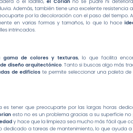
dera o el ladrillo,
el Corian
no se pudre ni deteriora
uvia. Además, también tiene una excelente resistencia a 
preocuparte por la decoloración con el paso del tiempo.
ilmente en varias formas y tamaños, lo que lo hace
ide
les intrincados.
a gama de colores
y texturas
, lo que facilita enco
o de diseño arquitectónico
. Tanto si buscas algo más tra
das de edificios
te permite seleccionar una paleta de 
da es tener que preocuparte por las largas horas dedic
orian
esto no es un problema gracias a su superficie no
iedad
y hace que la limpieza sea mucho más fácil que c
po dedicado a tareas de mantenimiento, lo que ayuda a 