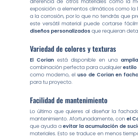
diferencia de otros materiales como la ma
exposición a elementos climáticos como la ll
a la corrosión, por lo que no tendrás que 
este versátil material puede cortarse fác
diseños personalizados
que requieran detal
Variedad de colores y texturas
El Corian
está disponible en una
ampli
combinación perfecta para cualquier
estil
como moderno, el
uso de Corian en facha
para tu proyecto.
Facilidad de mantenimiento
Lo último que quieres al diseñar la facha
mantenimiento. Afortunadamente, con
el C
que ayuda a
evitar la acumulación de suc
materiales. Esto se traduce en menos tiem