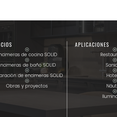
ICIOS
APLICACIONES
ncimeras de cocina SOLID
Restau
Encimeras de baño SOLID
Sani
aración de encimeras SOLID
Hote
Obras y proyectos
Náut
Ilumin