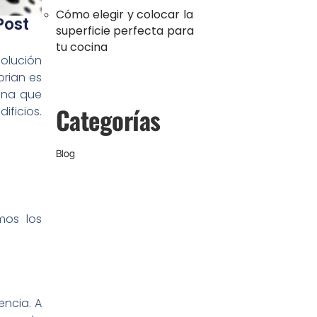
Cómo elegir y colocar la
Post
superficie perfecta para
tu cocina
solución
orian es
mina que
Categorías
ificios.
Blog
mos los
encia. A