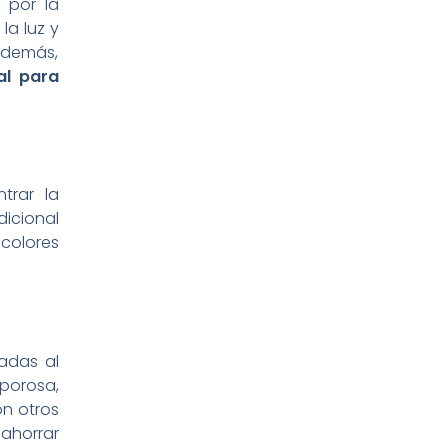
 por la
la luz y
 Además,
al para
ntrar la
dicional
colores
adas al
 porosa,
on otros
ahorrar