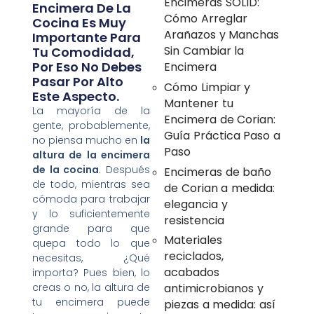
Encimeras SOLID:
Encimera De La
Cómo Arreglar
Cocina Es Muy
Arañazos y Manchas
Importante Para
Sin Cambiar la
Tu Comodidad,
Por Eso No Debes
Encimera
Pasar Por Alto
Cómo Limpiar y
Este Aspecto.
Mantener tu
La mayoría de la
Encimera de Corian:
gente, probablemente,
Guía Práctica Paso a
no piensa mucho en
la
Paso
altura de la encimera
de la cocina
. Después
Encimeras de baño
de todo, mientras sea
de Corian a medida:
cómoda para trabajar
elegancia y
y lo suficientemente
resistencia
grande para que
Materiales
quepa todo lo que
reciclados,
necesitas, ¿Qué
acabados
importa? Pues bien, lo
creas o no, la altura de
antimicrobianos y
tu encimera puede
piezas a medida: así